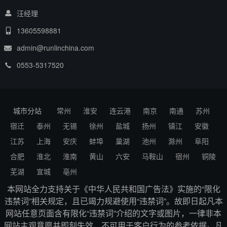
汪经理
13605598881
admin@runlinchina.com
0553-5317520
城市分站
常州
淮安
连云港
南京
南通
苏州
宿迁
泰州
无锡
徐州
盐城
扬州
镇江
安徽
江苏
上海
安庆
蚌埠
巢湖
池州
滁州
阜阳
合肥
淮北
淮南
黄山
六安
马鞍山
宿州
铜陵
芜湖
宣城
亳州
本网站全力支持关于《中华人民共和国广告法》实施的“限化
违禁词”相关规定，且已竭力规避使用“违禁词”。故即日起凡本
网站任意页面含有限化“违禁词”介绍的文字或图片，一律非本
网站主观意愿并即刻失效，不可用于客户行为的参考依据。凡