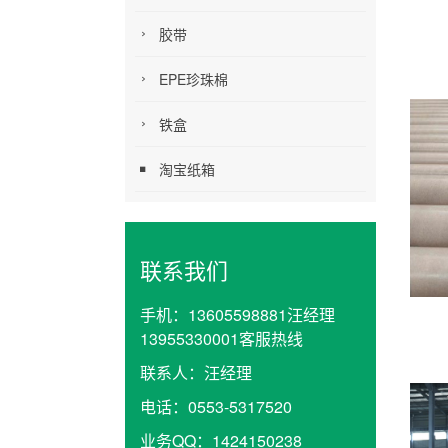
胶带
EPE珍珠棉
铁盒
淘宝纸箱
联系我们
手机：
13605598881汪经理
13955330001客服热线
联系人：
汪经理
电话：
0553-5317520
业务QQ：
1424150238