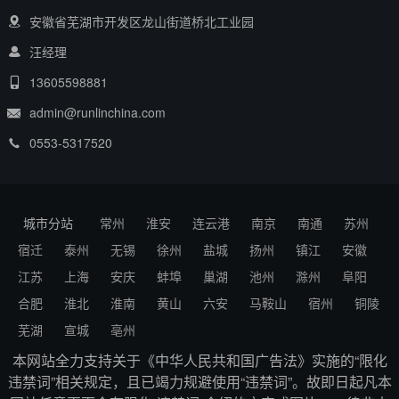
安徽省芜湖市开发区龙山街道桥北工业园
汪经理
13605598881
admin@runlinchina.com
0553-5317520
城市分站
常州
淮安
连云港
南京
南通
苏州
宿迁
泰州
无锡
徐州
盐城
扬州
镇江
安徽
江苏
上海
安庆
蚌埠
巢湖
池州
滁州
阜阳
合肥
淮北
淮南
黄山
六安
马鞍山
宿州
铜陵
芜湖
宣城
亳州
本网站全力支持关于《中华人民共和国广告法》实施的“限化
违禁词”相关规定，且已竭力规避使用“违禁词”。故即日起凡本