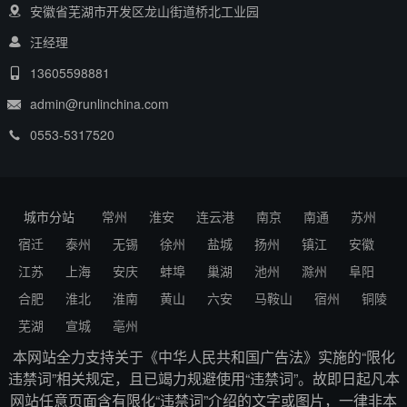
安徽省芜湖市开发区龙山街道桥北工业园
汪经理
13605598881
admin@runlinchina.com
0553-5317520
城市分站
常州
淮安
连云港
南京
南通
苏州
宿迁
泰州
无锡
徐州
盐城
扬州
镇江
安徽
江苏
上海
安庆
蚌埠
巢湖
池州
滁州
阜阳
合肥
淮北
淮南
黄山
六安
马鞍山
宿州
铜陵
芜湖
宣城
亳州
本网站全力支持关于《中华人民共和国广告法》实施的“限化
违禁词”相关规定，且已竭力规避使用“违禁词”。故即日起凡本
网站任意页面含有限化“违禁词”介绍的文字或图片，一律非本